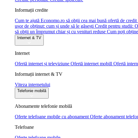
Informații credite
Cum te ajută Economo.ro să obții cea mai bună ofertă de credit
ușor de obținut: cum și unde să le găsești
Credit pentru studii: O
să obții un împrumut chiar și cu venituri reduse
Cum poți obține 
Internet & TV
Internet
Ofertă internet și televiziune
Ofertă internet mobill
Ofertă intern
Informații internet & TV
Viteza internetului
Telefonie mobilă
Abonamente telefonie mobilă
Oferte telefoane mobile cu abonament
Oferte abonament telefo
Telefoane
Oferte telefoane mobile