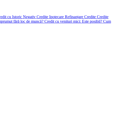
edit cu Istoric Negativ
Credite Ipotecare
Refinanțare Credite
Credite
 împrumut fără loc de muncă?
Credit cu venituri mici: Este posibil? Cum