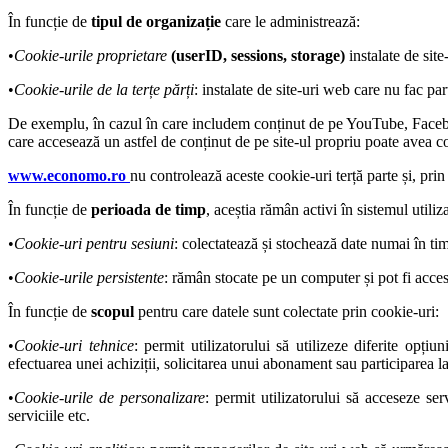
În funcție de
tipul de organizație
care le administrează:
•
Cookie-urile proprietare
(userID, sessions, storage)
instalate de site
•
Cookie-urile de la terțe părți
: instalate de site-uri web care nu fac par
De exemplu, în cazul în care includem conținut de pe YouTube, Facebook s
care accesează un astfel de conținut de pe site-ul propriu poate avea co
www.economo.ro
nu controlează aceste cookie-uri terță parte și, prin
În funcție de
perioada de timp
, aceștia rămân activi în sistemul utiliz
•
Cookie-uri pentru sesiuni
: colectatează și stochează date numai în tim
•
Cookie-urile persistente
: rămân stocate pe un computer și pot fi acce
În funcție de
scopul
pentru care datele sunt colectate prin cookie-uri:
•
Cookie-uri tehnice
: permit utilizatorului să utilizeze diferite opțiu
efectuarea unei achiziții, solicitarea unui abonament sau participarea l
•
Cookie-urile de personalizare
: permit utilizatorului să acceseze se
serviciile etc.