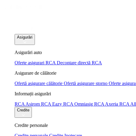
Asigurări
Asigurări auto
Oferte asigurari RCA
Decontare directă RCA
Asigurare de călătorie
Ofertă asigurare călătorie
Ofertă asigurare storno
Oferte asigura
Informații asigurări
RCA Asirom
RCA Eazy
RCA Omniasig
RCA Axeria
RCA All
Credite
Credite personale
Credite personale
Credite Ipotecare