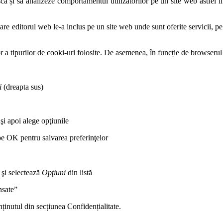
ă și să analizeze comportamentul utilizatorilor pe un site web astfel în
care editorul web le-a inclus pe un site web unde sunt oferite servicii, pe
r a tipurilor de cooki-uri folosite. De asemenea, în funcție de browserul f
i
(dreapta sus)
şi apoi alege opţiunile
pe OK pentru salvarea preferinţelor
 şi selectează
Opţiuni
din listă
nsate”
ținutul din secțiunea Confidențialitate.