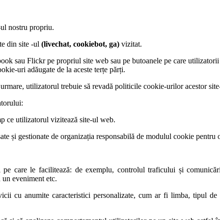
-ul nostru propriu.
te din site -ul
(livechat, cookiebot, ga)
vizitat.
au Flickr pe propriul site web sau pe butoanele pe care utilizatorii le p
okie-uri adăugate de la aceste terțe părți.
 urmare, utilizatorul trebuie să revadă politicile cookie-urilor acestor si
atorului:
p ce utilizatorul vizitează site-ul web.
sate și gestionate de organizația responsabilă de modulul cookie pentru o
ni pe care le facilitează: de exemplu, controlul traficului și comunicări
a un eveniment etc.
rvicii cu anumite caracteristici personalizate, cum ar fi limba, tipul d