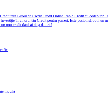
Credit fără Biroul de Credit
Credit Online Rapid
Credit cu codebitor
Cr
 investiție în viitorul tău
Credit pentru șomeri: Este posibil să obții un
un nou credit dacă ai deja datorii?
et fix
nie mobilă