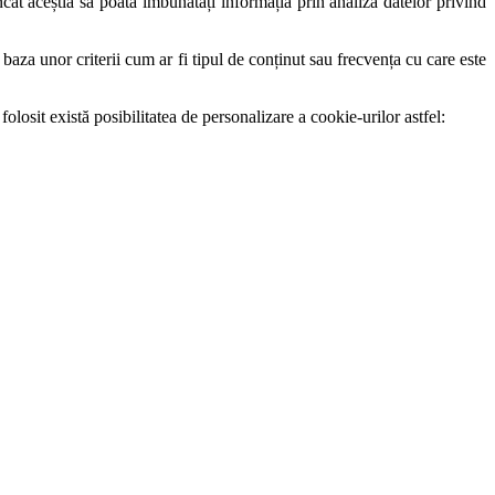
cât aceștia să poată îmbunătăți informația prin analiza datelor privind
 baza unor criterii cum ar fi tipul de conținut sau frecvența cu care este
olosit există posibilitatea de personalizare a cookie-urilor astfel: