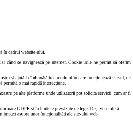
ă în cadrul website-ului.
lar când se navighează pe internet. Cookie-urile ne permit să oferim
ostru și ajută la îmbunătățirea modului în care funcționează site-ul, de
să permită o mai rapidă interacțiune.
astre pe alte platforme unde utilizatorii pot solicita servicii, cum ar fi
 informare GDPR și în limitele prevăzute de lege. Deși vi se oferă
 un impact asupra unor funcționalități ale site-ului web