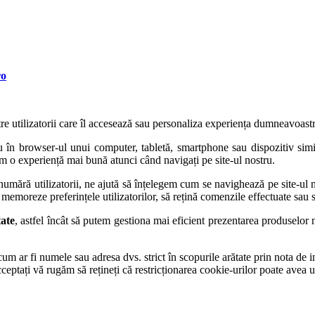
ro
tre utilizatorii care îl accesează sau personaliza experiența dumneavoastr
 în browser-ul unui computer, tabletă, smartphone sau dispozitiv simi
rim o experiență mai bună atunci când navigați pe site-ul nostru.
 numără utilizatorii, ne ajută să înțelegem cum se navighează pe site-ul n
 memoreze preferințele utilizatorilor, să rețină comenzile effectuate sau 
tate
, astfel încât să putem gestiona mai eficient prezentarea produselor no
um ar fi numele sau adresa dvs. strict în scopurile arătate prin nota de
 acceptați vă rugăm să rețineți că restricționarea cookie-urilor poate avea