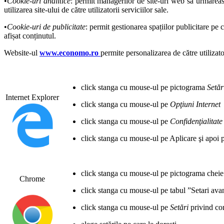
•
Cookie-uri analitice
: permit managerilor de site-uri web să urmăreasc
utilizarea site-ului de către utilizatorii serviciilor sale.
•
Cookie-uri de publicitate
: permit gestionarea spațiilor publicitare pe 
afișat conținutul.
Website-ul
www.economo.ro
permite personalizarea de către utilizato
click stanga cu mouse-ul pe pictograma
Setăr
Internet Explorer
click stanga cu mouse-ul pe
Opţiuni Internet
click stanga cu mouse-ul pe
Confidenţialitate
click stanga cu mouse-ul pe Aplicare şi apoi 
click stanga cu mouse-ul pe pictograma cheie
Chrome
click stanga cu mouse-ul pe tabul ”Setari ava
click stanga cu mouse-ul pe
Setări
privind con