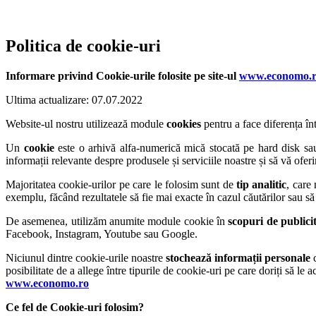
Politica de cookie-uri
Informare privind Cookie-urile folosite pe site-ul
www.economo.
Ultima actualizare: 07.07.2022
Website-ul nostru utilizează module
cookies
pentru a face diferența în
Un
cookie
este o arhivă alfa-numerică mică stocată pe hard disk sau
informații relevante despre produsele și serviciile noastre și să vă ofe
Majoritatea cookie-urilor pe care le folosim sunt de
tip analitic
, care
exemplu, făcând rezultatele să fie mai exacte în cazul căutărilor sau să
De asemenea, utilizăm anumite module cookie în
scopuri de publici
Facebook, Instagram, Youtube sau Google.
Niciunul dintre cookie-urile noastre
stochează informații personale
c
posibilitate de a allege între tipurile de cookie-uri pe care doriți să le
www.economo.ro
Ce fel de Cookie-uri folosim?